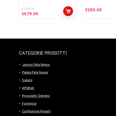
€
739.00
€
289.00
Il
Il
€
679.00
prezzo
prezzo
originale
attuale
era:
è:
€739.00.
€679.00.
CATEGORIE PRODOTTI
Jamon Pata Negra
Paleta Pata Negra
Salumi
Affettati
Prosciutto Serrano
Formaggi
Confezione Regalo