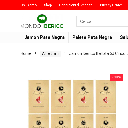
Chi Siamo
Shop
Condizioni di Vendita
Privacy Center
Search
for:
Jamon Pata Negra
Paleta Pata Negra
Sal
Home
Affettati
Jamon Iberico Bellota 5J Cinco
- 10%