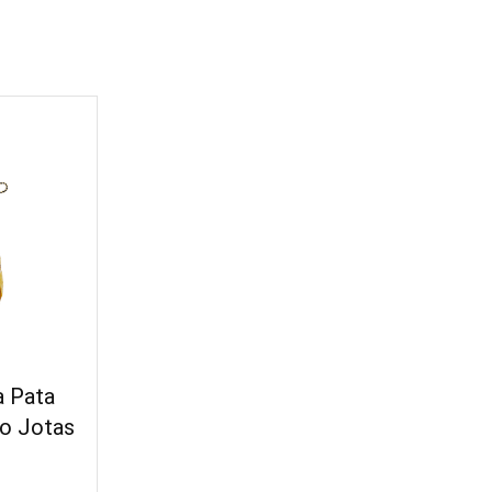
a Pata
co Jotas