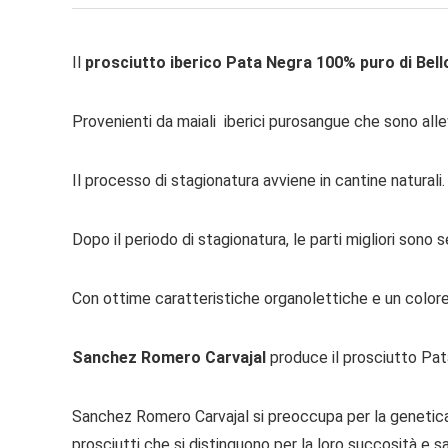
Il
prosciutto iberico Pata Negra 100% puro di Bell
Provenienti da maiali iberici purosangue che sono allev
Il processo di stagionatura avviene in cantine naturali.
Dopo il periodo di stagionatura, le parti migliori son
Con ottime caratteristiche organolettiche e un color
Sanchez Romero Carvajal
produce il prosciutto Pata
Sanchez Romero Carvajal si preoccupa per la genetica e l
prosciutti che si distinguono per la loro succosità e s