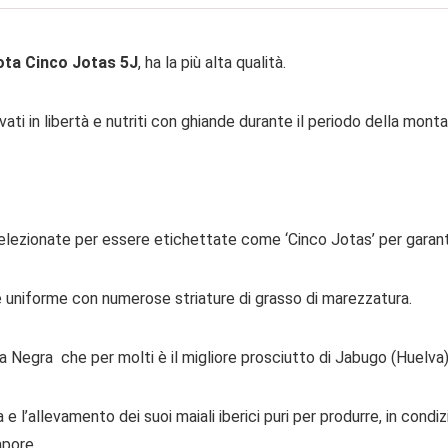
ota Cinco Jotas 5J
, ha la più alta qualità.
ati in libertà e nutriti con ghiande durante il periodo della monta
o selezionate per essere etichettate come ‘Cinco Jotas’ per garan
e uniforme con numerose striature di grasso di marezzatura.
 Negra che per molti è il migliore prosciutto di Jabugo (Huelva)
’allevamento dei suoi maiali iberici puri per produrre, in condizio
apore.