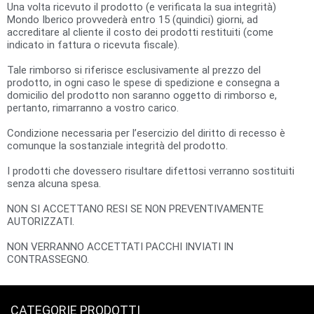
Una volta ricevuto il prodotto (e verificata la sua integrità)
Mondo Iberico provvederà entro 15 (quindici) giorni, ad
accreditare al cliente il costo dei prodotti restituiti (come
indicato in fattura o ricevuta fiscale).
Tale rimborso si riferisce esclusivamente al prezzo del
prodotto, in ogni caso le spese di spedizione e consegna a
domicilio del prodotto non saranno oggetto di rimborso e,
pertanto, rimarranno a vostro carico.
Condizione necessaria per l’esercizio del diritto di recesso è
comunque la sostanziale integrità del prodotto.
I prodotti che dovessero risultare difettosi verranno sostituiti
senza alcuna spesa.
NON
SI
ACCETTANO
RESI
SE
NON
PREVENTIVAMENTE
AUTORIZZATI
.
NON
VERRANNO
ACCETTATI
PACCHI
INVIATI
IN
CONTRASSEGNO
.
CATEGORIE PRODOTTI