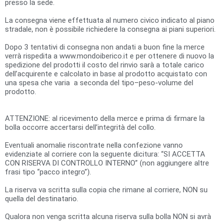
presso la sede.
La consegna viene effettuata al numero civico indicato al piano
stradale, non è possibile richiedere la consegna ai piani superiori.
Dopo 3 tentativi di consegna non andati a buon fine la merce
verrà rispedita a www.mondoiberico.it e per ottenere di nuovo la
spedizione del prodotti il costo del rinvio sarà a totale carico
dell’acquirente e calcolato in base al prodotto acquistato con
una spesa che varia a seconda del tipo–peso-volume del
prodotto.
ATTENZIONE
: al ricevimento della merce e prima di firmare la
bolla occorre accertarsi dell’integrità del collo.
Eventuali anomalie riscontrate nella confezione vanno
evidenziate al corriere con la seguente dicitura: “SI
ACCETTA
CON
RISERVA
DI
CONTROLLO
INTERNO
” (non aggiungere altre
frasi tipo “pacco integro”).
La riserva va scritta sulla copia che rimane al corriere,
NON
su
quella del destinatario.
Qualora non venga scritta alcuna riserva sulla bolla
NON
si avrà