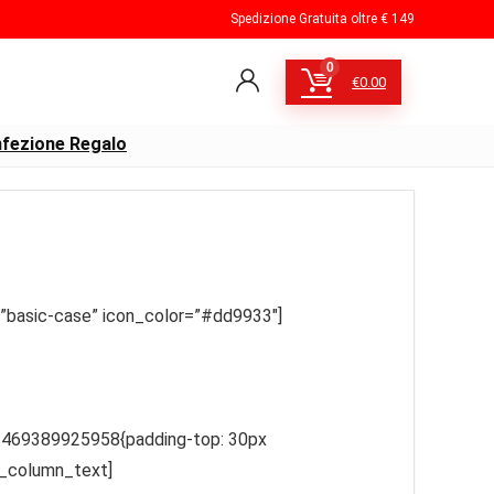
Spedizione Gratuita oltre € 149
0
€
0.00
fezione Regalo
=”basic-case” icon_color=”#dd9933″]
1469389925958{padding-top: 30px
c_column_text]