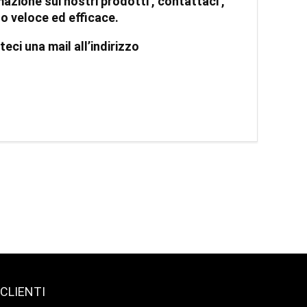
azione sui nostri prodotti , contattaci ,
do veloce ed efficace.
ci una mail all’indirizzo
CLIENTI