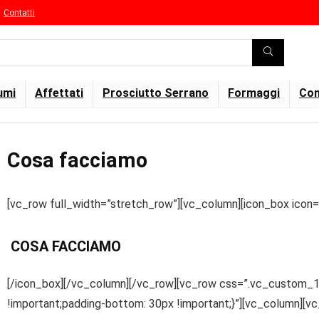
Contatti
umi
Affettati
Prosciutto Serrano
Formaggi
Con
Cosa facciamo
[vc_row full_width=”stretch_row”][vc_column][icon_box icon
COSA FACCIAMO
[/icon_box][/vc_column][/vc_row][vc_row css=”.vc_custom_
!important;padding-bottom: 30px !important;}”][vc_column][v