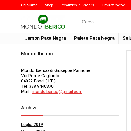
Chi Siamo
Shop
Condizioni di Vendita
Privacy Center
Search
for:
Jamon Pata Negra
Paleta Pata Negra
Sal
Mondo Iberico
Mondo Iberico di Giuseppe Pannone
Via Ponte Gagliardo
04022 Fondi ( LT )
Tel: 338 9440870
Mail :
mondoiberico@gmail.com
Archivi
Luglio 2019