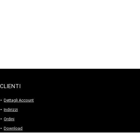
CLIENTI
Dettagli Account
Indirizzi
Ordini
Download
Password dimenticata