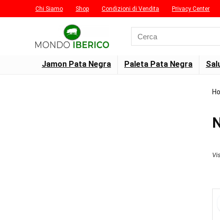
Chi Siamo
Shop
Condizioni di Vendita
Privacy Center
Search
for:
Jamon Pata Negra
Paleta Pata Negra
Sal
H
N
Vi