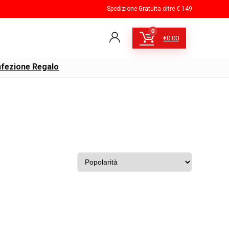
Spedizione Gratuita oltre € 149
0
€
0.00
fezione Regalo