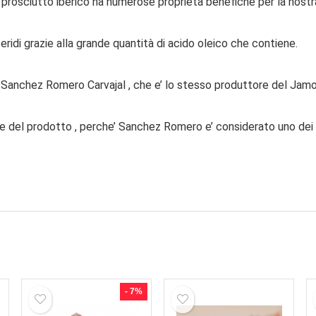
 prosciutto iberico ha numerose proprietà benefiche per la nostr
iceridi grazie alla grande quantità di acido oleico che contiene.
Sanchez Romero Carvajal , che e’ lo stesso produttore del Jamon
he del prodotto , perche’ Sanchez Romero e’ considerato uno dei mi
- 7%