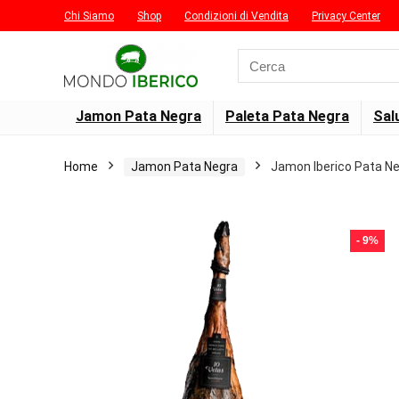
Chi Siamo
Shop
Condizioni di Vendita
Privacy Center
Search
for:
Jamon Pata Negra
Paleta Pata Negra
Sal
Home
Jamon Pata Negra
Jamon Iberico Pata Ne
- 9%