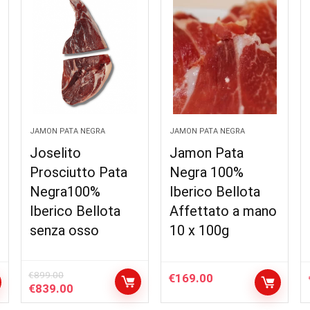
JAMON PATA NEGRA
JAMON PATA NEGRA
Joselito
Jamon Pata
Prosciutto Pata
Negra 100%
Negra100%
Iberico Bellota
Iberico Bellota
Affettato a mano
senza osso
10 x 100g
€
899.00
€
169.00
Il
Il
€
839.00
prezzo
prezzo