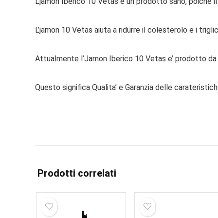
L’jamon Iberico 10 Vetas è un prodotto sano, poiché il
L’jamon 10 Vetas aiuta a ridurre il colesterolo e i trigl
Attualmente l’Jamon Iberico 10 Vetas e’ prodotto da 
Questo significa Qualita’ e Garanzia delle carateristic
Prodotti correlati