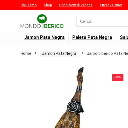
Chi Siamo
Shop
Condizioni di Vendita
Privacy Center
Search
for:
Jamon Pata Negra
Paleta Pata Negra
Sal
Home
Jamon Pata Negra
Jamon Iberico Pata Neg
- 8%