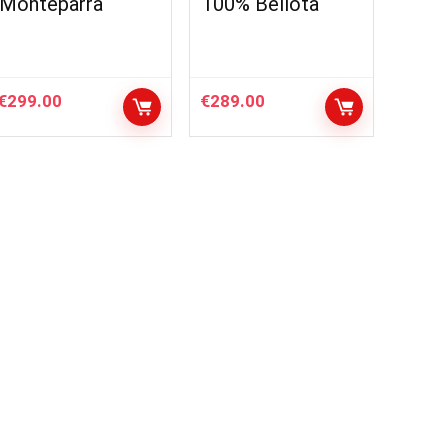
Monteparra
100% Bellota
€
299.00
€
289.00