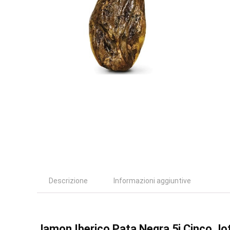
Descrizione
Informazioni aggiuntive
Jamon Iberico Pata Negra 5j Cinco Jot