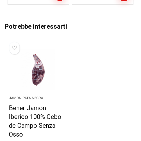
prezzo
prezzo
originale
attuale
era:
è:
€739.00.
€679.00.
Potrebbe interessarti
JAMON PATA NEGRA
Beher Jamon
Iberico 100% Cebo
de Campo Senza
Osso