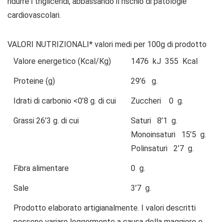
ridurre i trigliceridi, abbassando il rischio di patologie
cardiovascolari.
VALORI NUTRIZIONALI*
valori medi per 100g di prodotto
Valore energetico
(Kcal/Kg)
1476
kJ
355
Kcal
Proteine (g)
29’6
g.
Idrati di carbonio
<0’8
g.
di cui
Zuccheri
0
g.
Grassi
26’3
g.
di cui
Saturi
8’1
g.
Monoinsaturi
15’5
g.
Polinsaturi
2’7
g.
Fibra alimentare
0
g.
Sale
3’7
g.
Prodotto elaborato artigianalmente. I valori descritti
possono variare leggermente a causa della maggiore o