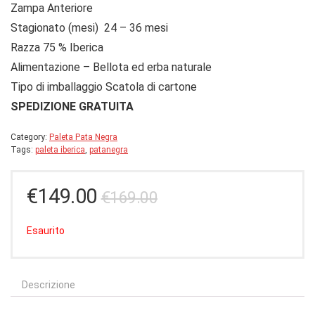
Zampa Anteriore
Stagionato (mesi) 24 – 36 mesi
Razza 75 % Iberica
Alimentazione – Bellota ed erba naturale
Tipo di imballaggio Scatola di cartone
SPEDIZIONE GRATUITA
Category:
Paleta Pata Negra
Tags:
paleta iberica
,
patanegra
Il
Il
€
149.00
€
169.00
prezzo
prezzo
originale
attuale
Esaurito
era:
è:
€169.00.
€149.00.
Descrizione