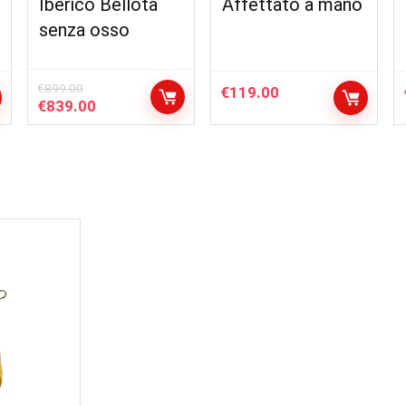
Iberico Bellota
Affettato a mano
senza osso
€
899.00
€
119.00
Il
Il
€
839.00
prezzo
prezzo
originale
attuale
era:
è:
€899.00.
€839.00.