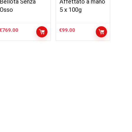
Bellota Senza
Affettato a mano
Osso
5 x 100g
€
769.00
€
99.00