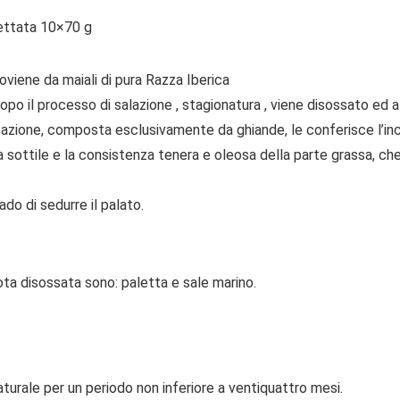
ettata 10×70 g
oviene da maiali di pura Razza Iberica
opo il processo di salazione , stagionatura , viene disossato ed 
tazione, composta esclusivamente da ghiande, le conferisce l’in
ma sottile e la consistenza tenera e oleosa della parte grassa, ch
do di sedurre il palato.
ota disossata sono: paletta e sale marino.
turale per un periodo non inferiore a ventiquattro mesi.