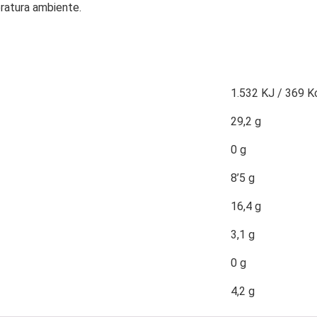
ratura ambiente.
1.532
KJ /
369
Kc
29,2
g
0
g
8’5
g
16,4
g
3,1
g
0
g
4,2
g