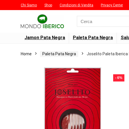
Chi Siamo
Shop
Condizioni di Vendita
Privacy Center
Search
for:
Jamon Pata Negra
Paleta Pata Negra
Sal
Home
Paleta Pata Negra
Joselito Paleta Iberic
- 6%