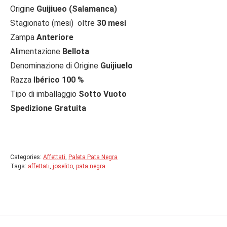
Origine
Guijiueo (Salamanca)
Stagionato (mesi) oltre
30 mesi
Zampa
Anteriore
Alimentazione
Bellota
Denominazione di Origine
Guijiuelo
Razza
Ibérico 100 %
Tipo di imballaggio
Sotto Vuoto
Spedizione Gratuita
Categories:
Affettati
,
Paleta Pata Negra
Tags:
affettati
,
joselito
,
pata negra