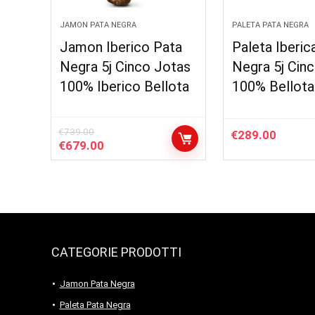
JAMON PATA NEGRA
PALETA PATA NEGRA
Jamon Iberico Pata
Paleta Iberic
Negra 5j Cinco Jotas
Negra 5j Cin
100% Iberico Bellota
100% Bellota
€
739.00
€
289.00
Il
Il
€
679.00
prezzo
prezzo
originale
attuale
era:
è:
€739.00.
€679.00.
CATEGORIE PRODOTTI
Jamon Pata Negra
Paleta Pata Negra