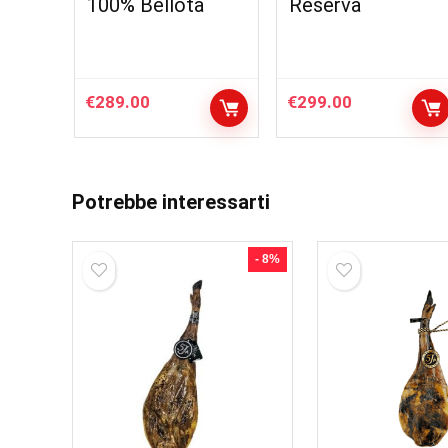
100% Bellota
Reserva
€
289.00
€
299.00
Potrebbe interessarti
- 8%